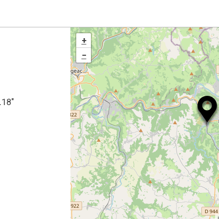
+
−
.18″