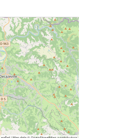
| Map data ©
Leaflet
OpenStreetMap contributors