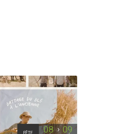
08
09
FÊTE