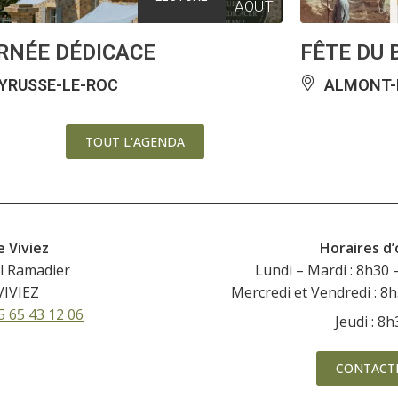
AOÛT
RNÉE DÉDICACE
FÊTE DU 
YRUSSE-LE-ROC
ALMONT-L
TOUT L'AGENDA
e Viviez
Horaires d
l Ramadier
Lundi – Mardi : 8h30 
VIVIEZ
Mercredi et Vendredi : 8
5 65 43 12 06
Jeudi : 8
CONTACT