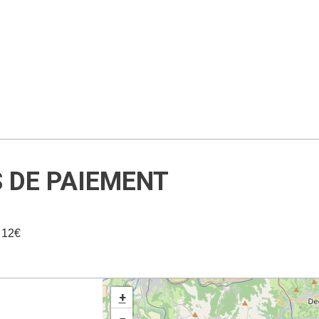
S DE PAIEMENT
e 12€
+
−